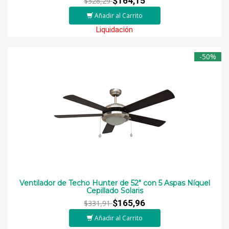
$164,15
$328,29
Añadir al Carrito
Liquidación
-50%
Ventilador de Techo Hunter de 52" con 5 Aspas Níquel
Cepillado Solaris
$165,96
$331,91
Añadir al Carrito