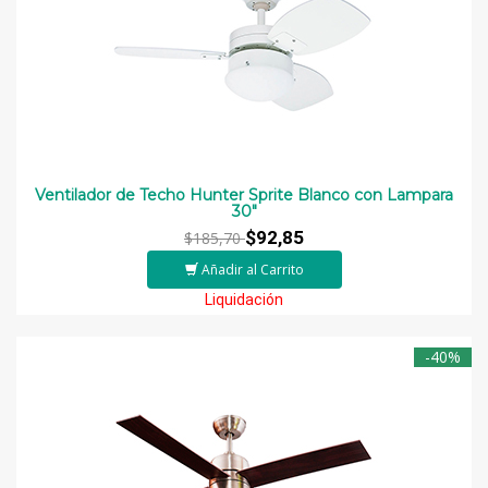
Ventilador de Techo Hunter Sprite Blanco con Lampara
30″
$92,85
$185,70
Añadir al Carrito
Liquidación
-40%