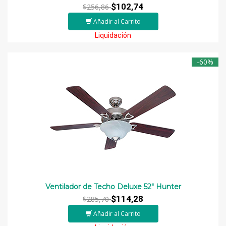
$102,74
$256,86
Añadir al Carrito
Liquidación
-60%
Ventilador de Techo Deluxe 52" Hunter
$114,28
$285,70
Añadir al Carrito