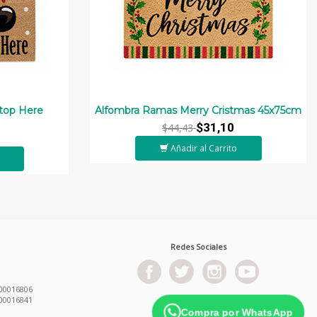
Stop Here
Alfombra Ramas Merry Cristmas 45x75cm
$31,10
$44,43
Añadir al Carrito
Redes Sociales
00016806
00016841
Compra por WhatsApp