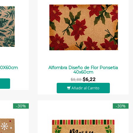
 40X60cm
Alfombra Diseño de Flor Ponsetia
40x60cm
$6,22
$8,88
Añadir al Carrito
-30%
-30%