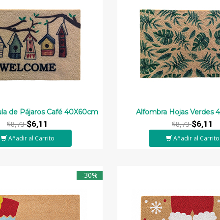
ula de Pájaros Café 40X60cm
Alfombra Hojas Verdes
$6,11
$6,11
$8,73
$8,73
Añadir al Carrito
Añadir al Carrito
-30%