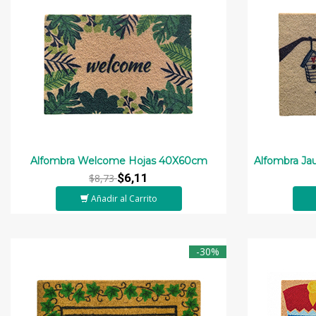
Alfombra Welcome Hojas 40X60cm
Alfombra Ja
$6,11
$8,73
Añadir al Carrito
-30%