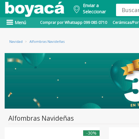
Enviar a
Seleccionar
Menú
Comprar por Whatsapp 099 085 0710
Cerámicas/Porc
Navidad
>
Alfombras Navideñas
Alfombras Navideñas
-30%