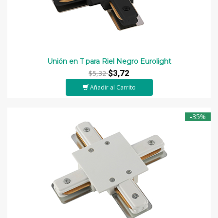
Unión en T para Riel Negro Eurolight
$3,72
$5,32
Añadir al Carrito
-35%