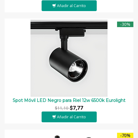
Añadir al Carrito
-30%
Spot Móvil LED Negro para Riel 12w 6500k Eurolight
$7,77
$11,10
Añadir al Carrito
-70%