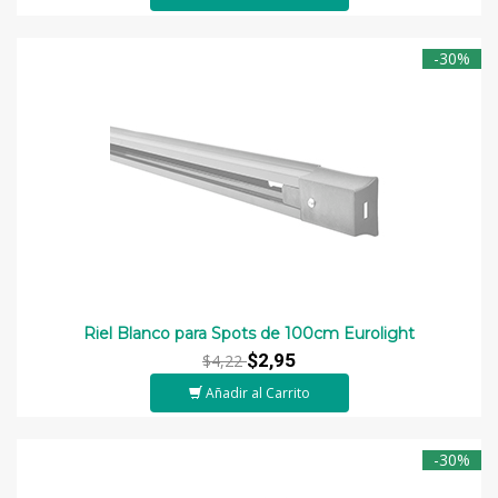
-30%
Riel Blanco para Spots de 100cm Eurolight
$2,95
$4,22
Añadir al Carrito
-30%