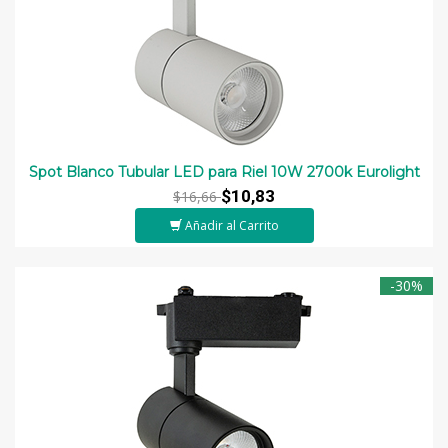
Spot Blanco Tubular LED para Riel 10W 2700k Eurolight
$10,83
$16,66
Añadir al Carrito
-30%