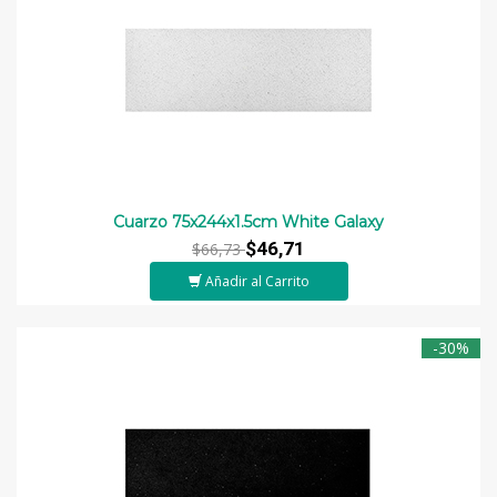
Cuarzo 75x244x1.5cm White Galaxy
$46,71
$66,73
Añadir al Carrito
-30%