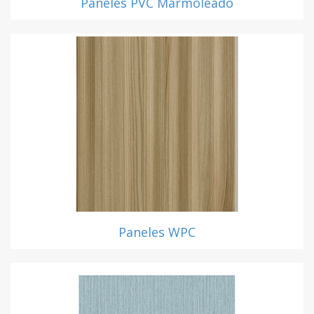
Paneles PVC Marmoleado
Paneles WPC