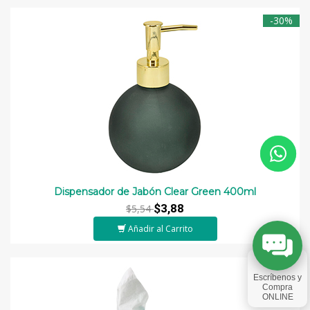
-30%
Dispensador de Jabón Clear Green 400ml
$3,88
$5,54
Añadir al Carrito
-70%