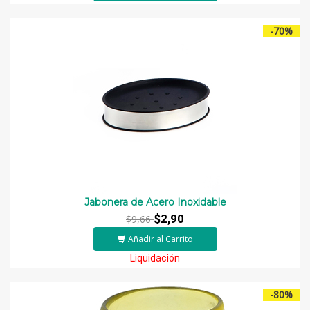
-70%
Jabonera de Acero Inoxidable
$2,90
$9,66
Añadir al Carrito
Liquidación
-80%