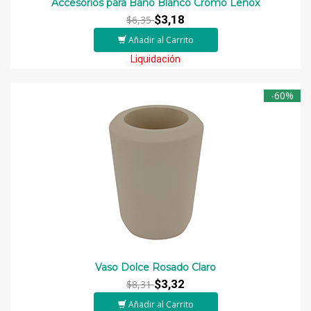
Accesorios para Baño Blanco Cromo Lenox
$3,18
$6,35
Añadir al Carrito
Liquidación
-60%
Vaso Dolce Rosado Claro
$3,32
$8,31
Añadir al Carrito