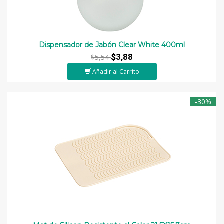
Dispensador de Jabón Clear White 400ml
$3,88
$5,54
Añadir al Carrito
-30%