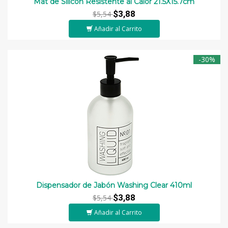
Mat de Silicon Resistente al Calor 21.5X15.7cm
$3,88
$5,54
Añadir al Carrito
-30%
Dispensador de Jabón Washing Clear 410ml
$3,88
$5,54
Añadir al Carrito