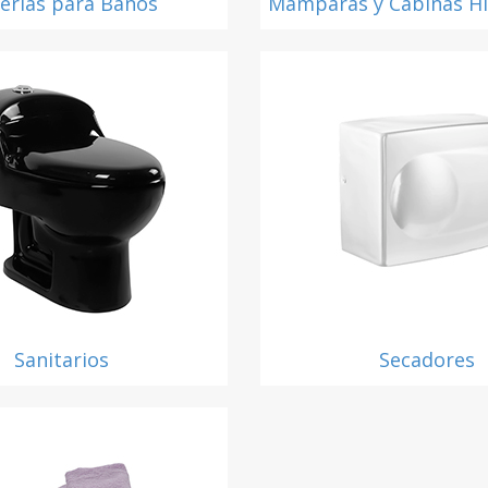
ferías para Baños
Mamparas y Cabinas H
Sanitarios
Secadores