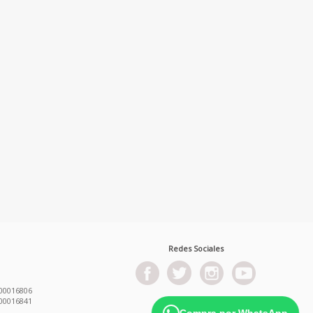
Redes Sociales
00016806
00016841