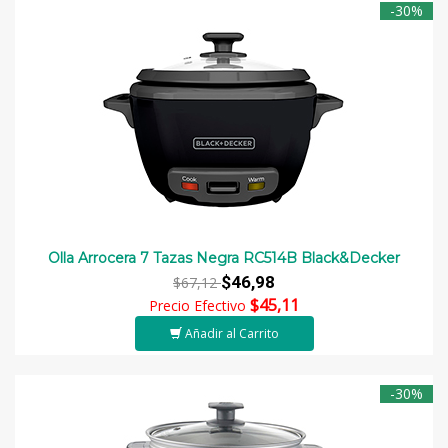
-30%
Olla Arrocera 7 Tazas Negra RC514B Black&Decker
$46,98
$67,12
$45,11
Precio Efectivo
Añadir al Carrito
-30%