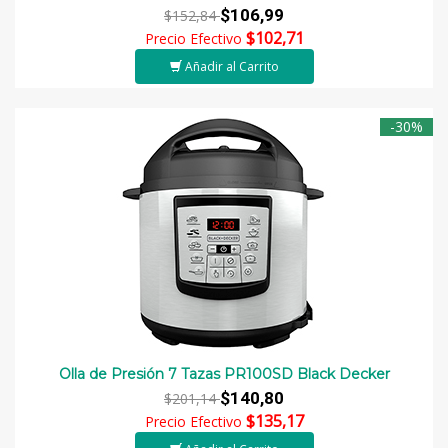
$106,99
$152,84
$102,71
Precio Efectivo
Añadir al Carrito
-30%
Olla de Presión 7 Tazas PR100SD Black Decker
$140,80
$201,14
$135,17
Precio Efectivo