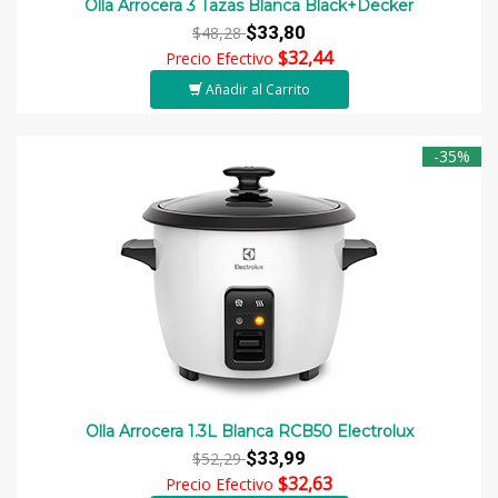
Olla Arrocera 3 Tazas Blanca Black+Decker
$33,80
$48,28
$32,44
Precio Efectivo
Añadir al Carrito
-35%
Olla Arrocera 1.3L Blanca RCB50 Electrolux
$33,99
$52,29
$32,63
Precio Efectivo