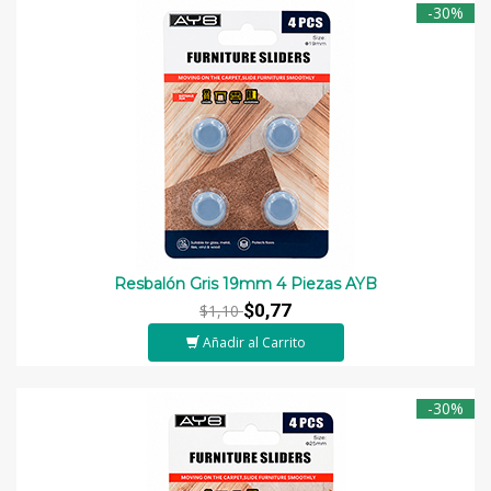
-30%
Resbalón Gris 19mm 4 Piezas AYB
$0,77
$1,10
Añadir al Carrito
-30%