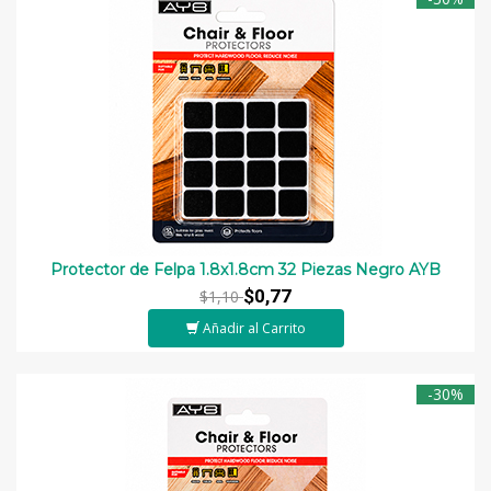
Protector de Felpa 1.8x1.8cm 32 Piezas Negro AYB
$0,77
$1,10
Añadir al Carrito
-30%