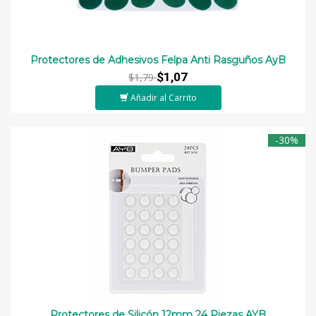
Protectores de Adhesivos Felpa Anti Rasguños AyB
$1,07
$1,79
Añadir al Carrito
-30%
Protectores de Silicón 12mm 24 Piezas AYB