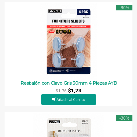
-30%
Resbalón con Clavo Gris 30mm 4 Piezas AYB
$1,23
$1,76
Añadir al Carrito
-30%