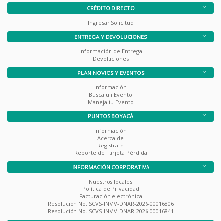
CRÉDITO DIRECTO
Ingresar Solicitud
ENTREGA Y DEVOLUCIONES
Información de Entrega
Devoluciones
PLAN NOVIOS Y EVENTOS
Información
Busca un Evento
Maneja tu Evento
PUNTOS BOYACÁ
Información
Acerca de
Registrate
Reporte de Tarjeta Pérdida
INFORMACIÓN CORPORATIVA
Nuestros locales
Política de Privacidad
Facturación electrónica
Resolución No. SCVS-INMV-DNAR-2026-00016806
Resolución No. SCVS-INMV-DNAR-2026-00016841