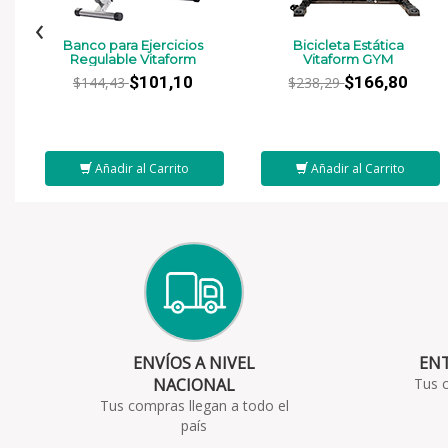
‹
Banco para Ejercicios
Bicicleta Estática
Regulable Vitaform
Vitaform GYM
$101,10
$166,80
$144,43
$238,29
Añadir al Carrito
Añadir al Carrito
ENVÍOS A NIVEL
ENT
NACIONAL
Tus 
Tus compras llegan a todo el
país