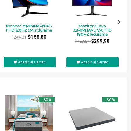
›
Monitor 25MIMNAVN IPS
Monitor Curvo
FHD 120HZ 5M Indurama
32MIMNAVU VA FHD
180HZ Indurama
$158,80
$244,31
$299,98
$428,54
Añadir al Carrito
Añadir al Carrito
-30%
-30%