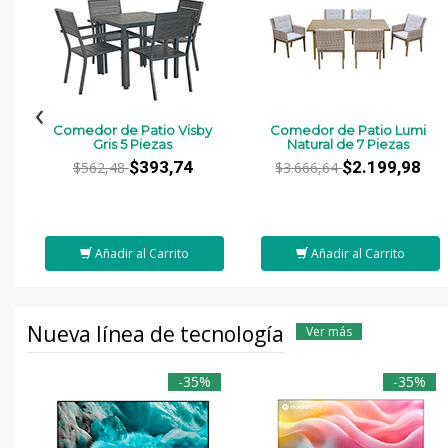
‹
Comedor de Patio Visby
Comedor de Patio Lumi
Gris 5 Piezas
Natural de 7 Piezas
$393,74
$2.199,98
$562,48
$3.666,64
Añadir al Carrito
Añadir al Carrito
Nueva línea de tecnología
Ver más
-35%
-35%