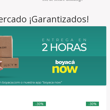
ercado ¡Garantizados!
-30%
-30%