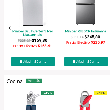
‹
Minibar 92L Inverter Silver
Minibar RI130CR Indurama
Mastermaid
$245,80
$351,14
$159,80
$228,29
$235,97
Precio Efectivo
$153,41
Precio Efectivo
Añadir al Carrito
Añadir al Carrito
Cocina
Ver más
-45%
-70%