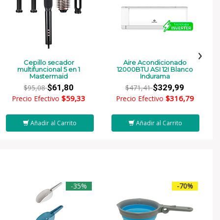
›
Cepillo secador
Aire Acondicionado
multifuncional 5 en 1
12000BTU ASI 12I Blanco
Mastermaid
Indurama
$61,80
$329,99
$95,08
$471,41
$59,33
$316,79
Precio Efectivo
Precio Efectivo
Añadir al Carrito
Añadir al Carrito
-35%
-70%