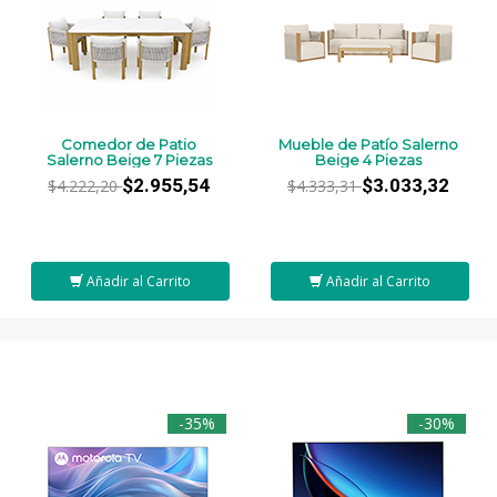
Comedor de Patio
Mueble de Patío Salerno
Salerno Beige 7 Piezas
Beige 4 Piezas
$2.955,54
$3.033,32
$4.222,20
$4.333,31
Añadir al Carrito
Añadir al Carrito
-35%
-30%