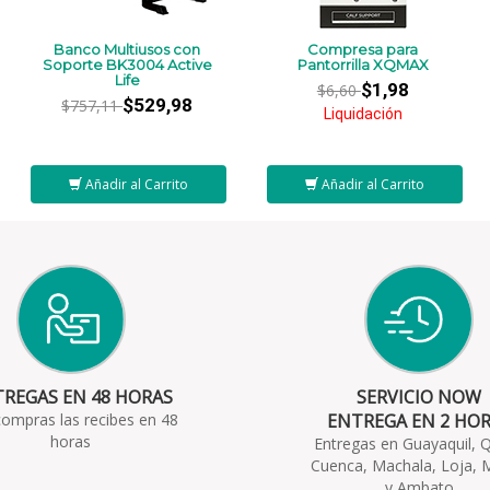
Banco Multiusos con
Compresa para
Soporte BK3004 Active
Pantorrilla XQMAX
Life
$1,98
$6,60
$529,98
$757,11
Liquidación
Añadir al Carrito
Añadir al Carrito
REGAS EN 48 HORAS
SERVICIO NOW
compras las recibes en 48
ENTREGA EN 2 HO
horas
Entregas en Guayaquil, Q
Cuenca, Machala, Loja, 
y Ambato