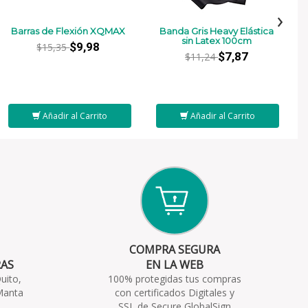
›
Barras de Flexión XQMAX
Banda Gris Heavy Elástica
sin Latex 100cm
$9,98
$15,35
$7,87
$11,24
Añadir al Carrito
Añadir al Carrito
COMPRA SEGURA
RAS
EN LA WEB
uito,
100% protegidas tus compras
Manta
con certificados Digitales y
SSL de Secure GlobalSign