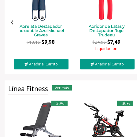
‹
Abrelata Destapador
Abridor de Latas y
Inoxidable Azul Michael
Destapador Rojo
Graves
Trudeau
$9,98
$7,49
$18,15
$24,96
Liquidación
Añadir al Carrito
Añadir al Carrito
Línea Fitness
Ver más
-30%
-30%