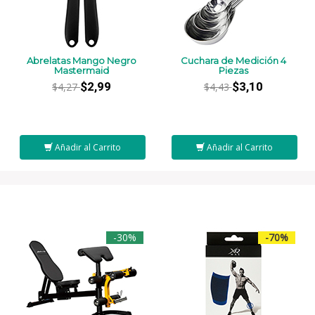
Abrelatas Mango Negro
Cuchara de Medición 4
Mastermaid
Piezas
$2,99
$3,10
$4,27
$4,43
Añadir al Carrito
Añadir al Carrito
-30%
-70%