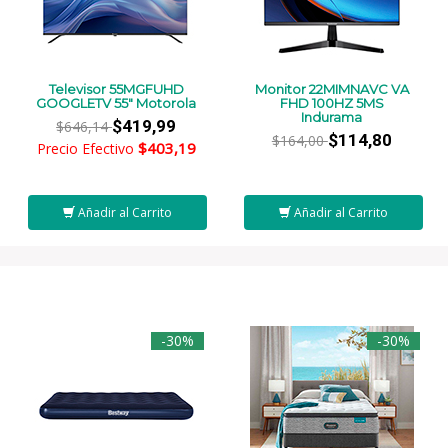
Televisor 55MGFUHD
Monitor 22MIMNAVC VA
GOOGLETV 55" Motorola
FHD 100HZ 5MS
Indurama
$419,99
$646,14
$114,80
$164,00
$403,19
Precio Efectivo
Añadir al Carrito
Añadir al Carrito
-30%
-30%