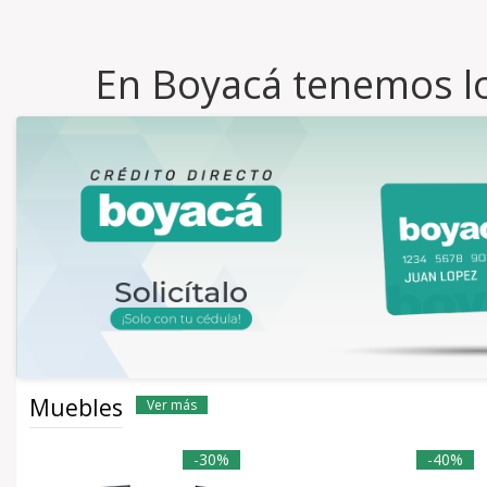
En Boyacá tenemos lo
Muebles
Ver más
-30%
-40%