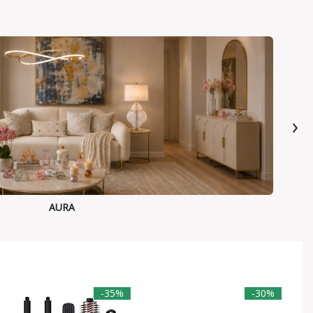
›
AURA
-35%
-30%