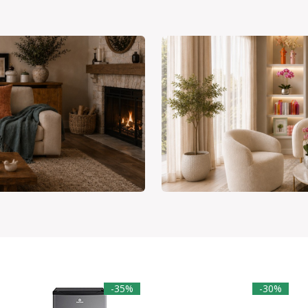
-35%
-30%