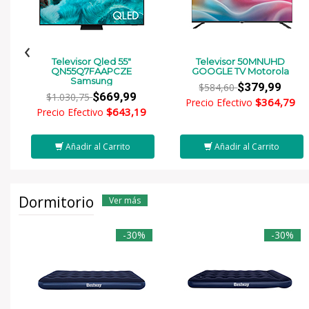
‹
Televisor Qled 55"
Televisor 50MNUHD
QN55Q7FAAPCZE
GOOGLE TV Motorola
Samsung
$379,99
$584,60
$669,99
$1.030,75
$364,79
Precio Efectivo
$643,19
Precio Efectivo
Añadir al Carrito
Añadir al Carrito
Dormitorio
Ver más
-30%
-30%