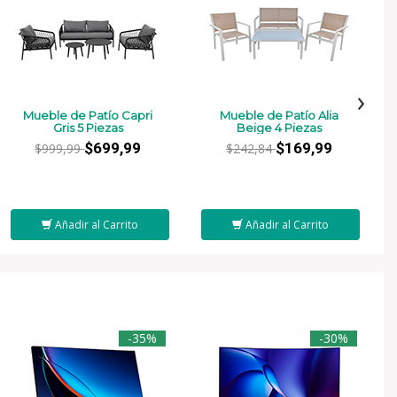
›
Mueble de Patío Capri
Mueble de Patío Alia
Gris 5 Piezas
Beige 4 Piezas
$699,99
$169,99
$999,99
$242,84
Añadir al Carrito
Añadir al Carrito
-35%
-30%