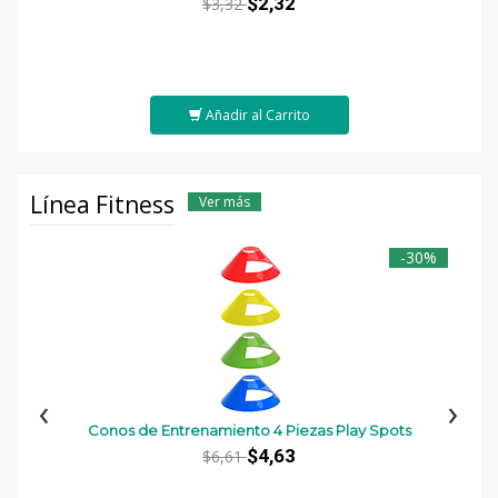
$2,32
$3,32
Añadir al Carrito
Línea Fitness
Ver más
-30%
‹
›
Conos de Entrenamiento 4 Piezas Play Spots
$4,63
$6,61