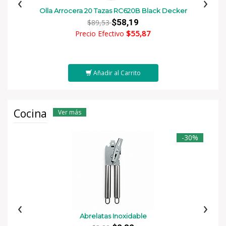
‹
›
Olla Arrocera 20 Tazas RC620B Black Decker
$58,19
$89,53
$55,87
Precio Efectivo
Añadir al Carrito
Cocina
Ver más
-30%
‹
›
Abrelatas Inoxidable