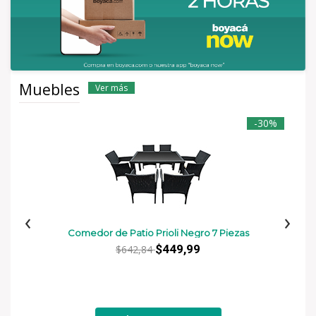
Muebles
Ver más
-30%
‹
›
Comedor de Patio Prioli Negro 7 Piezas
$449,99
$642,84