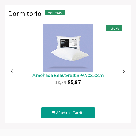
Dormitorio
Ver más
-30%
‹
›
Almohada Beautyrest SPA 70x50cm
$5,87
$8,39
Añadir al Carrito