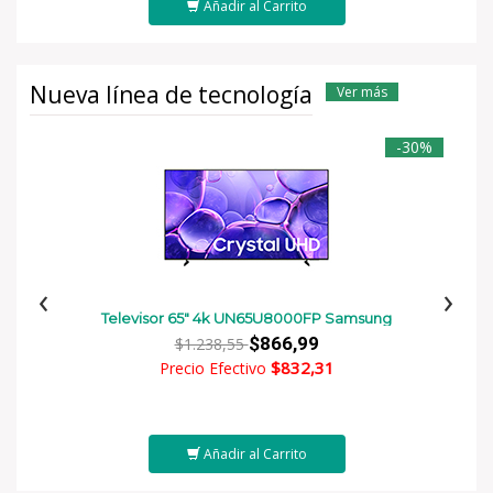
Añadir al Carrito
Nueva línea de tecnología
Ver más
-30%
‹
›
Televisor 65" 4k UN65U8000FP Samsung
$866,99
$1.238,55
$832,31
Precio Efectivo
Añadir al Carrito