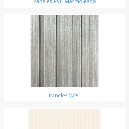
Paneles PVC Marmoleado
Paneles WPC