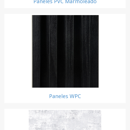
Paneles PVC Marmoleado
Paneles WPC