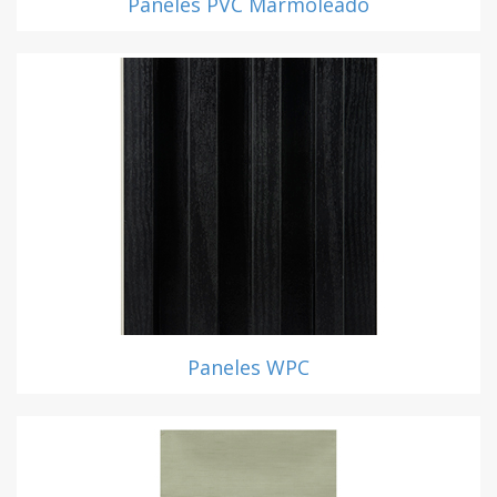
Paneles PVC Marmoleado
Paneles WPC