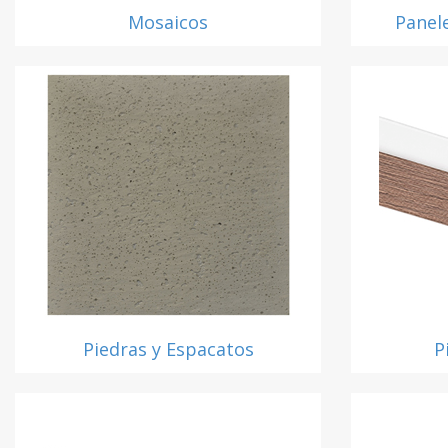
Mosaicos
Panel
Piedras y Espacatos
P