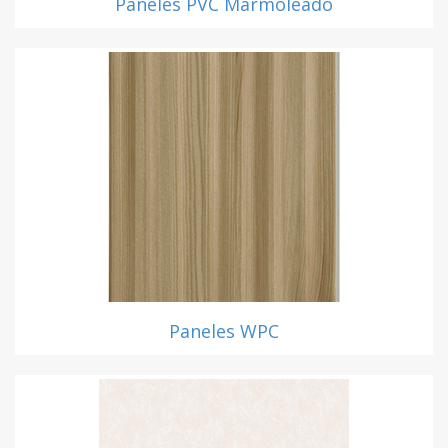
Paneles PVC Marmoleado
Paneles WPC