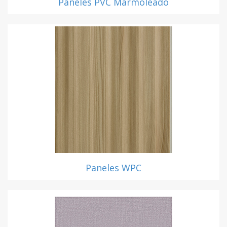
Paneles PVC Marmoleado
Paneles WPC