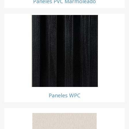
Paneles PVC Marmoleado
Paneles WPC