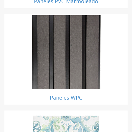
Paneles PVC Marmoleado
Paneles WPC