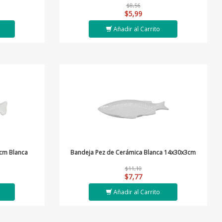
$8,56
$5,99
Añadir al Carrito
cm Blanca
Bandeja Pez de Cerámica Blanca 14x30x3cm
$11,10
$7,77
Añadir al Carrito