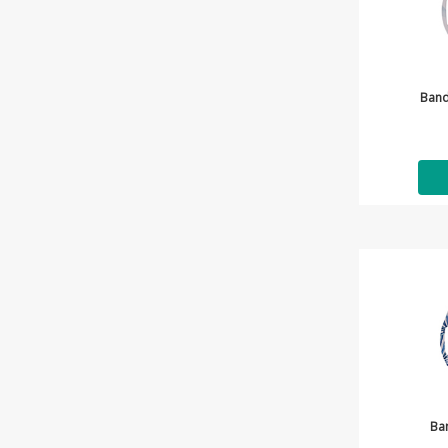
Band
Ba