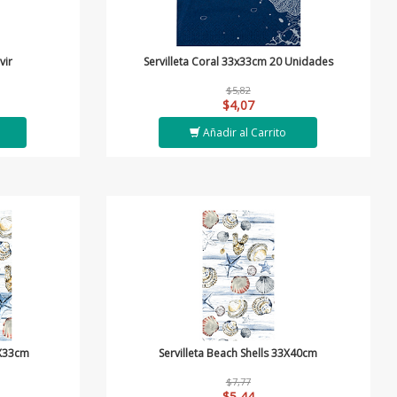
vir
Servilleta Coral 33x33cm 20 Unidades
$5,82
$4,07
Añadir al Carrito
3X33cm
Servilleta Beach Shells 33X40cm
$7,77
$5,44