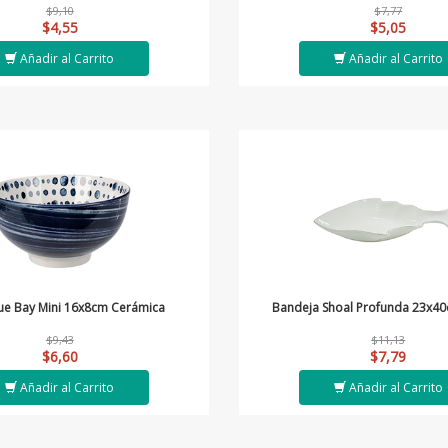
$9,10
$7,77
$4,55
$5,05
Añadir al Carrito
Añadir al Carrito
ue Bay Mini 16x8cm Cerámica
Bandeja Shoal Profunda 23x40
$9,43
$11,13
$6,60
$7,79
Añadir al Carrito
Añadir al Carrito