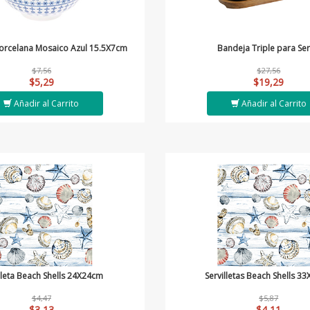
orcelana Mosaico Azul 15.5X7cm
Bandeja Triple para Ser
$7,56
$27,56
$5,29
$19,29
Añadir al Carrito
Añadir al Carrito
lleta Beach Shells 24X24cm
Servilletas Beach Shells 3
$4,47
$5,87
$3,13
$4,11