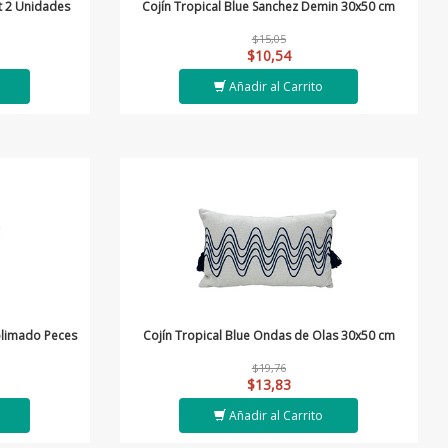
et 2 Unidades
Cojín Tropical Blue Sanchez Demin 30x50 cm
$15,05
$10,54
Añadir al Carrito
blimado Peces
Cojín Tropical Blue Ondas de Olas 30x50 cm
$19,76
$13,83
Añadir al Carrito