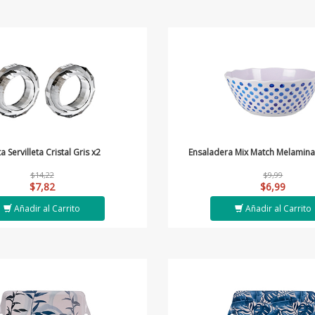
a Servilleta Cristal Gris x2
Ensaladera Mix Match Melamina
$14,22
$9,99
$7,82
$6,99
Añadir al Carrito
Añadir al Carrito