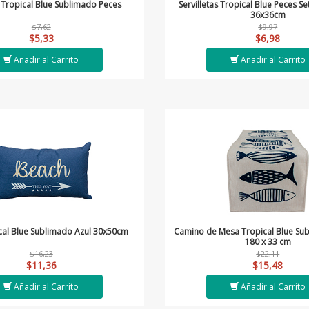
l Tropical Blue Sublimado Peces
Servilletas Tropical Blue Peces S
36x36cm
$7,62
$9,97
$5,33
$6,98
Añadir al Carrito
Añadir al Carrito
cal Blue Sublimado Azul 30x50cm
Camino de Mesa Tropical Blue Su
180 x 33 cm
$16,23
$22,11
$11,36
$15,48
Añadir al Carrito
Añadir al Carrito