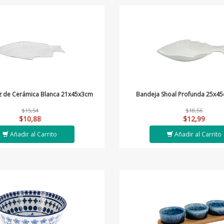
z de Cerámica Blanca 21x45x3cm
Bandeja Shoal Profunda 25x45
$15,54
$18,56
$10,88
$12,99
Añadir al Carrito
Añadir al Carrito