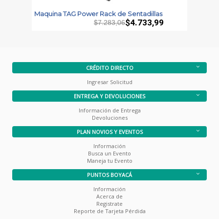
e
Maquina TAG Power Rack de Sentadillas
M
P
$4.733,99
$7.283,06
CRÉDITO DIRECTO
Ingresar Solicitud
ENTREGA Y DEVOLUCIONES
Información de Entrega
Devoluciones
PLAN NOVIOS Y EVENTOS
Información
Busca un Evento
Maneja tu Evento
PUNTOS BOYACÁ
Información
Acerca de
Registrate
Reporte de Tarjeta Pérdida