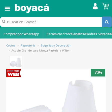
Comprar por Whatsapp
Cerámicas/Porcelanatos/Piedras Sinteriz
Cocina
>
Repostería
>
Boquillas y Decoración
>
Acople Grande para Manga Pastelera Wilton
70%