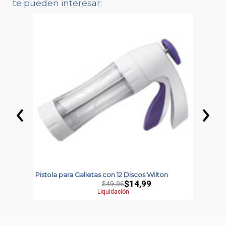
te pueden interesar:
‹
›
Pistola para Galletas con 12 Discos Wilton
P
$14,99
$49,96
Liquidación