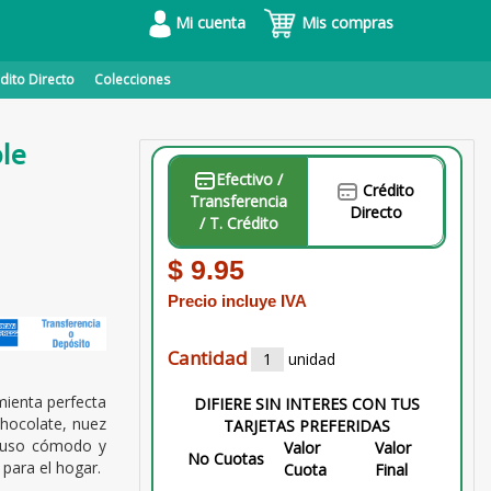
Mi cuenta
Mis compras
dito Directo
Colecciones
le
Efectivo /
Crédito
Transferencia
Directo
/ T. Crédito
$ 9.95
Precio incluye IVA
Cantidad
unidad
amienta perfecta
DIFIERE SIN INTERES CON TUS
 chocolate, nuez
TARJETAS PREFERIDAS
n uso cómodo y
Valor
Valor
No Cuotas
 para el hogar.
Cuota
Final