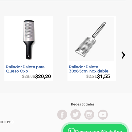
›
Rallador Paleta para
Rallador Paleta
Queso Oxo
30x6.5cm Inoxidable
$20,20
$1,55
$28,86
$2,21
Redes Sociales
00011910
Compra por WhatsApp