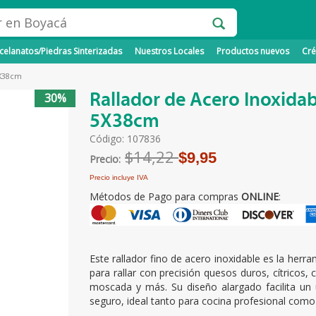
elanatos/Piedras Sinterizadas
Nuestros Locales
Productos nuevos
Cré
5X38cm
Rallador de Acero Inoxidab
30%
5X38cm
Código: 107836
$14,22
$9,95
Precio:
Precio incluye IVA
Métodos de Pago para compras
ONLINE
:
Este rallador fino de acero inoxidable es la herr
para rallar con precisión quesos duros, cítricos,
moscada y más. Su diseño alargado facilita u
seguro, ideal tanto para cocina profesional como