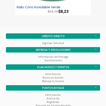
Rallo Cono Inoxidable Verde
R
$8,23
$11,75
CRÉDITO DIRECTO
Ingresar Solicitud
ENTREGA Y DEVOLUCIONES
Información de Entrega
Devoluciones
PLAN NOVIOS Y EVENTOS
Información
Busca un Evento
Maneja tu Evento
PUNTOS BOYACÁ
Información
Acerca de
Registrate
Reporte de Tarjeta Pérdida