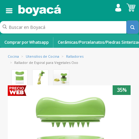
Comprar por Whatsapp
Cerámicas/Porcelanatos/Piedras Sinteriz
Cocina
>
Utensilios de Cocina
>
Ralladores
>
Rallador de Espiral para Vegetales Oxo
35%