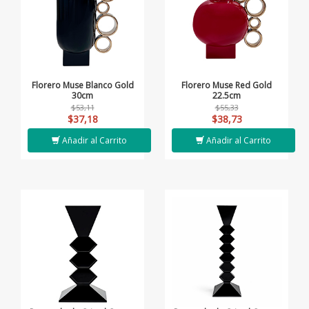
Florero Muse Blanco Gold
Florero Muse Red Gold
30cm
22.5cm
$53,11
$55,33
$37,18
$38,73
Añadir al Carrito
Añadir al Carrito