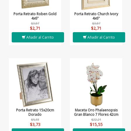
Porta Retrato Roben Gold
Porta Retrato Church Ivory
4x6"
4x6"
$3,87
$3,87
$2,71
$2,71
Añadir al Carrito
Añadir al Carrito
Porta Retrato 15x20cm
Maceta Oro Phalaenopsis
Dorado
Gran Blanco 7 Flores 42cm
$5,33
$22,21
$3,73
$15,55