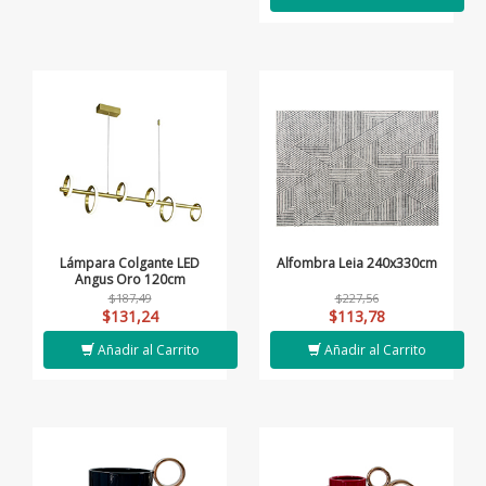
Lámpara Colgante LED
Alfombra Leia 240x330cm
Angus Oro 120cm
$187,49
$227,56
$131,24
$113,78
Añadir al Carrito
Añadir al Carrito