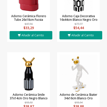
Adorno Cerámica Florero
Adorno Caja Decorativa
Tube 26x18cm Fucsia
16x44cm Blanco Negro Oro
$47,56
$77,77
$33,29
$54,44
Añadir al Carrito
Añadir al Carrito
Adorno Cerámica Smile
Adorno de Cerámica Skater
37x14cm Oro Negro Blanco
34x16cm Blanco Oro
$55,53
$55,54
$38,87
$38,88