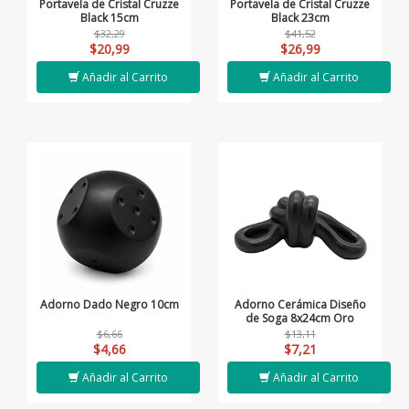
Portavela de Cristal Cruzze
Portavela de Cristal Cruzze
Black 15cm
Black 23cm
$32,29
$41,52
$20,99
$26,99
Añadir al Carrito
Añadir al Carrito
Adorno Dado Negro 10cm
Adorno Cerámica Diseño
de Soga 8x24cm Oro
$6,66
$13,11
$4,66
$7,21
Añadir al Carrito
Añadir al Carrito