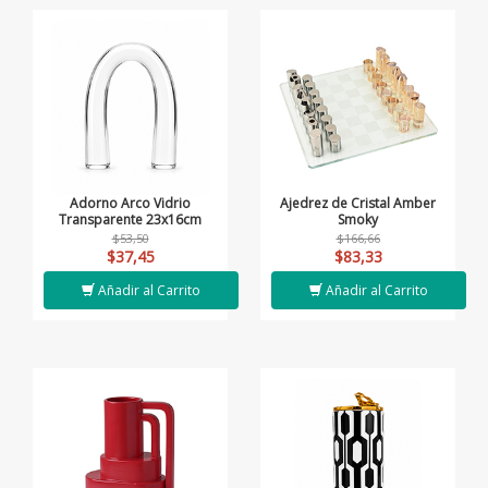
Adorno Arco Vidrio
Ajedrez de Cristal Amber
Transparente 23x16cm
Smoky
$53,50
$166,66
$37,45
$83,33
Añadir al Carrito
Añadir al Carrito