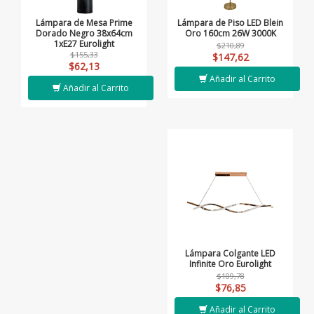
Lámpara de Mesa Prime
Lámpara de Piso LED Blein
Dorado Negro 38x64cm
Oro 160cm 26W 3000K
1xE27 Eurolight
$210,89
$155,33
$147,62
$62,13
Añadir al Carrito
Añadir al Carrito
Lámpara Colgante LED
Infinite Oro Eurolight
$109,78
$76,85
Añadir al Carrito