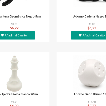
antera Geométrica Negro 9cm
Adorno Cadena Negro 
$8,88
$8,88
$6,22
$6,22
Añadir al Carrito
Añadir al Carrito
 Ajedrez Reina Blanco 20cm
Adorno Dado Blanco 1
$9,99
$11,10
$6,99
$7,77