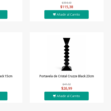
$384,60
$115,38
Añadir al Carrito
lack 15cm
Portavela de Cristal Cruzze Black 23cm
$41,52
$26,99
Añadir al Carrito