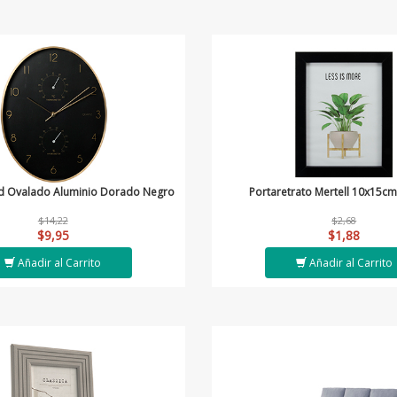
ed Ovalado Aluminio Dorado Negro
Portaretrato Mertell 10x15c
$14,22
$2,68
$9,95
$1,88
Añadir al Carrito
Añadir al Carrito