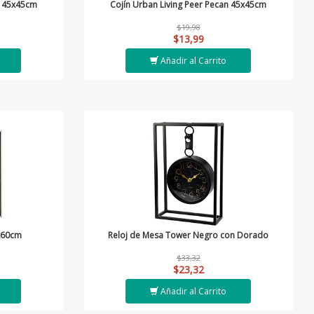
va 45x45cm
Cojín Urban Living Peer Pecan 45x45cm
$19,98
$13,99
Añadir al Carrito
x60cm
Reloj de Mesa Tower Negro con Dorado
$33,32
$23,32
Añadir al Carrito