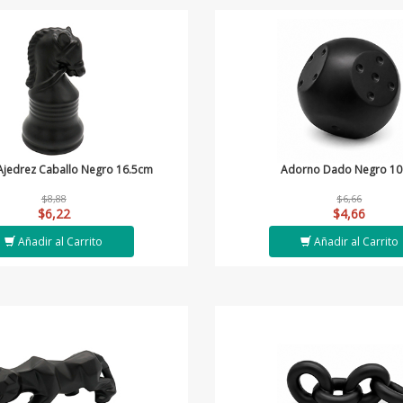
jedrez Caballo Negro 16.5cm
Adorno Dado Negro 1
$8,88
$6,66
$6,22
$4,66
Añadir al Carrito
Añadir al Carrito