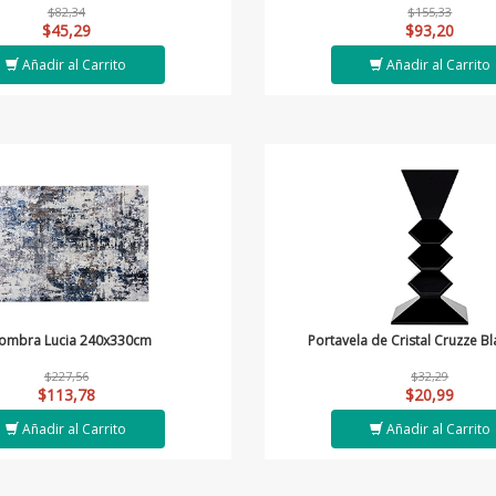
$82,34
$155,33
$45,29
$93,20
Añadir al Carrito
Añadir al Carrito
fombra Lucia 240x330cm
Portavela de Cristal Cruzze B
$227,56
$32,29
$113,78
$20,99
Añadir al Carrito
Añadir al Carrito