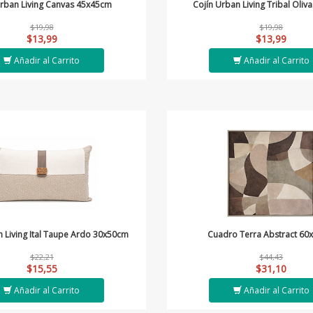
Urban Living Canvas 45x45cm
Cojín Urban Living Tribal Oli
$19,98
$19,98
$13,99
$13,99
Añadir al Carrito
Añadir al Carrito
n Living Ital Taupe Ardo 30x50cm
Cuadro Terra Abstract 60
$22,21
$44,43
$15,55
$31,10
Añadir al Carrito
Añadir al Carrito