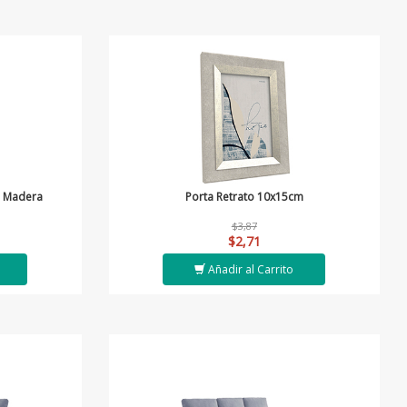
m Madera
Porta Retrato 10x15cm
$3,87
$2,71
Añadir al Carrito