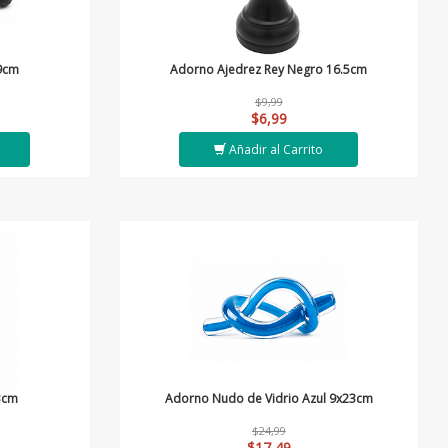
9cm
Adorno Ajedrez Rey Negro 16.5cm
$9,99
$6,99
Añadir al Carrito
3cm
Adorno Nudo de Vidrio Azul 9x23cm
$24,99
$17,49