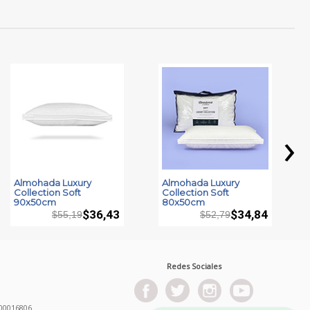
›
Almohada Luxury
Almohada Luxury
Collection Soft
Collection Soft
90x50cm
80x50cm
$36,43
$34,84
$55,19
$52,79
Redes Sociales
00016806