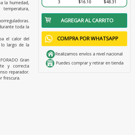
3
$16.10
$48.31
ipa la humedad,
temperatura,
AGREGAR AL CARRITO
rreguladoras.
durante toda la
COMPRA POR WHATSAPP
 el calor del
lo largo de la
Realizamos envíos a nivel nacional
FORADO Gran
Puedes comprar y retirar en tienda
te y correcta
anso reparador.
r frescura.