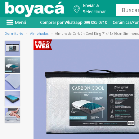
Enviar a
Seleccionar
Menú
Comprar por Whatsapp 099 085 0710
Cerámicas/Porc
Dormitorio
>
Almohadas
>
Almohada Carbón Cool King 71x41x16cm Simmons