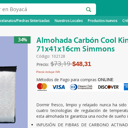
elanatos/Piedras Sinterizadas
Nuestros Locales
Productos nuevos
Cré
Almohada Carbón Cool Ki
34%
71x41x16cm Simmons
Código: 102128
$73,19
$48,31
Precio:
Precio incluye IVA
Métodos de Pago para compras
ONLINE
:
Dormir fresco, limpio y relajado nunca ha sido
cuatro tecnologías de regulación de temperatu
esta almohada te garantiza una noche de sueño i
INFUSIÓN DE FIBRAS DE CARBONO ACTIVA