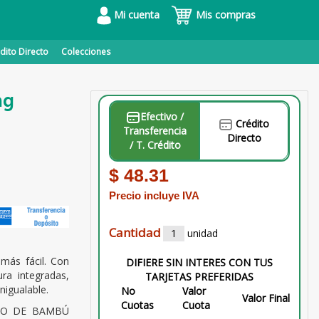
Mi cuenta
Mis compras
dito Directo
Colecciones
ng
Efectivo /
Crédito
Transferencia
Directo
/ T. Crédito
$ 48.31
Precio incluye IVA
Cantidad
unidad
 más fácil. Con
DIFIERE SIN INTERES CON TUS
ra integradas,
TARJETAS PREFERIDAS
nigualable.
No
Valor
Valor Final
Cuotas
Cuota
DO DE BAMBÚ