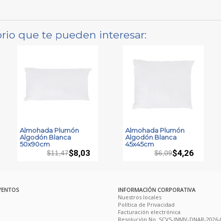
rio que te pueden interesar:
Almohada Plumón
Almohada Plumón
Algodón Blanca
Algodón Blanca
50x90cm
45x45cm
$8,03
$4,26
$11,47
$6,09
VENTOS
INFORMACIÓN CORPORATIVA
Nuestros locales
Política de Privacidad
Facturación electrónica
Resolución No. SCVS-INMV-DNAR-2026-