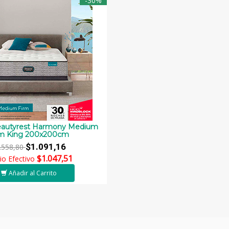
-30%
eautyrest Harmony Medium
rm King 200x200cm
$1.091,16
.558,80
$1.047,51
io Efectivo
Añadir al Carrito