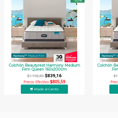
-30%
Colchón Beautyrest Harmony Medium
Colchón B
Firm Queen 160x200cm
Fi
$839,16
$1.198,80
$1
$805,59
Precio Efectivo
Prec
Añadir al Carrito