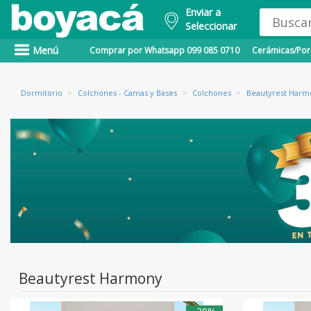
Enviar a
Seleccionar
Menú
Comprar por Whatsapp 099 085 0710
Cerámicas/Porc
Dormitorio
>
Colchones - Camas y Bases
>
Colchones
>
Beautyrest Harm
Beautyrest Harmony