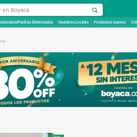
elanatos/Piedras Sinterizadas
Nuestros Locales
Productos nuevos
Cré
ony