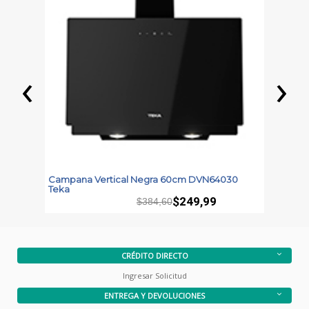
‹
›
Campana Vertical Negra 60cm DVN64030
C
Teka
T
$249,99
$384,60
CRÉDITO DIRECTO
Ingresar Solicitud
ENTREGA Y DEVOLUCIONES