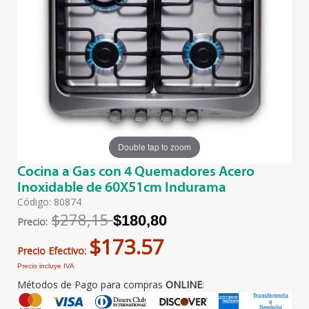
Double tap to zoom
Cocina a Gas con 4 Quemadores Acero
Inoxidable de 60X51cm Indurama
Código: 80874
$278,15
$180,80
Precio:
$173.57
Precio Efectivo:
Precio incluye IVA
Métodos de Pago para compras
ONLINE
: