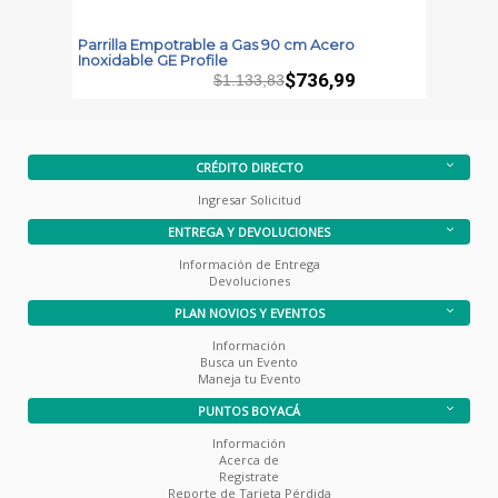
Parrilla Empotrable a Gas 90 cm Acero
P
Inoxidable GE Profile
T
$736,99
$1.133,83
CRÉDITO DIRECTO
Ingresar Solicitud
ENTREGA Y DEVOLUCIONES
Información de Entrega
Devoluciones
PLAN NOVIOS Y EVENTOS
Información
Busca un Evento
Maneja tu Evento
PUNTOS BOYACÁ
Información
Acerca de
Registrate
Reporte de Tarjeta Pérdida