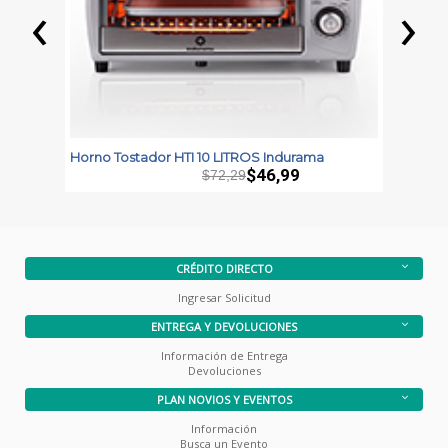
‹
›
Horno Tostador HTI 10 LITROS Indurama
H
B
$46,99
$72,29
CRÉDITO DIRECTO
Ingresar Solicitud
ENTREGA Y DEVOLUCIONES
Información de Entrega
Devoluciones
PLAN NOVIOS Y EVENTOS
Información
Busca un Evento