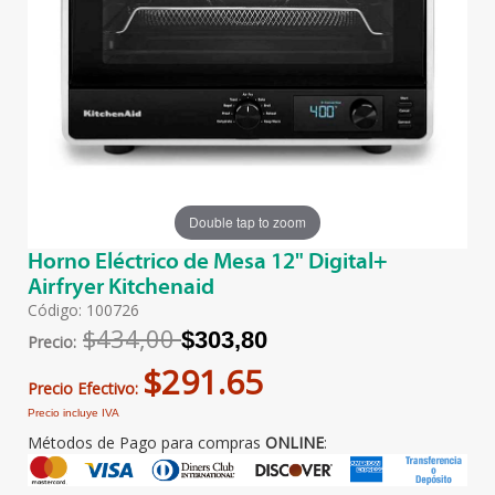
Double tap to zoom
Horno Eléctrico de Mesa 12" Digital+
Airfryer Kitchenaid
Código: 100726
$434,00
$303,80
Precio:
$291.65
Precio Efectivo:
Precio incluye IVA
Métodos de Pago para compras
ONLINE
: