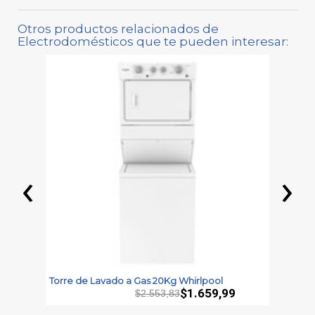
Otros productos relacionados de
Electrodomésticos que te pueden interesar:
‹
›
Torre de Lavado a Gas 20Kg Whirlpool
S
S
$1.659,99
$2.553,83