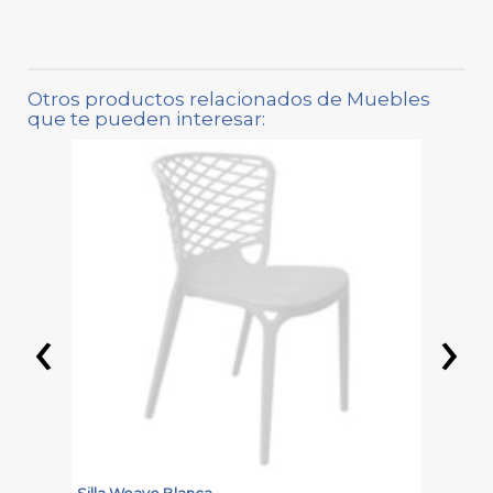
Otros productos relacionados de Muebles
que te pueden interesar:
‹
›
Silla Weave Blanca
S