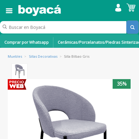
Comprar por Whatsapp
Cerámicas/Porcelanatos/Piedras Sinteriz
Muebles
>
Sillas Decorativas
>
Silla Bilbao Gris
35%