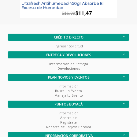
Ultrafresh Antihumedad 450gr Absorbe El
S
Exceso de Humedad
$11,47
$16,39
CRÉDITO DIRECTO
Ingresar Solicitud
ENTREGA Y DEVOLUCIONES
Información de Entrega
Devoluciones
PLAN NOVIOS Y EVENTOS
Información
Busca un Evento
Maneja tu Evento
PUNTOS BOYACÁ
Información
Acerca de
Registrate
Reporte de Tarjeta Pérdida
INFORMACIÓN CORPORATIVA