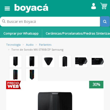
Comprar por Whatsapp
Cerámicas/Porcelanatos/Piedras Sinteriz
Tecnología
>
Audio
>
Parlantes
>
Torre de Sonido MX-ST90B/ZP Samsung
30%