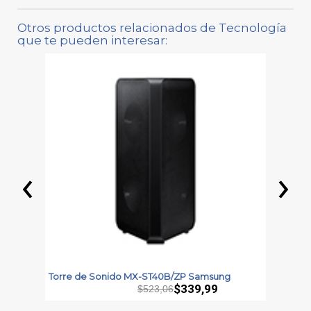
Otros productos relacionados de Tecnología
que te pueden interesar:
‹
›
Torre de Sonido MX-ST40B/ZP Samsung
T
S
$339,99
$523,06