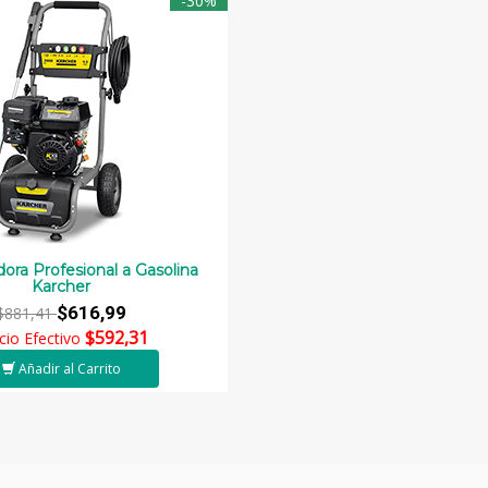
-30%
dora Profesional a Gasolina
Karcher
$616,99
$881,41
$592,31
cio Efectivo
Añadir al Carrito