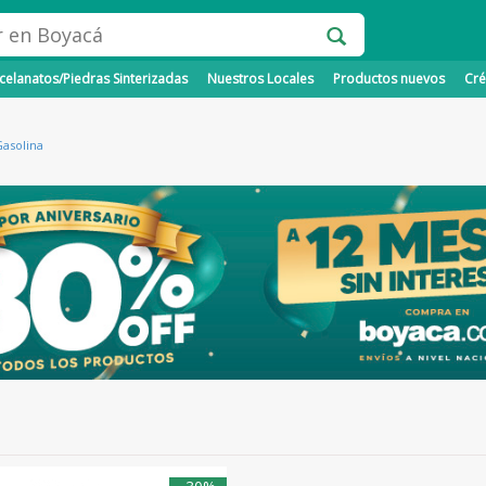
elanatos/Piedras Sinterizadas
Nuestros Locales
Productos nuevos
Cré
Gasolina