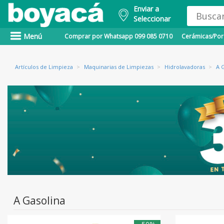
Enviar a
Seleccionar
Menú
Comprar por Whatsapp 099 085 0710
Cerámicas/Porc
Artículos de Limpieza
>
Maquinarias de Limpiezas
>
Hidrolavadoras
>
A 
A Gasolina