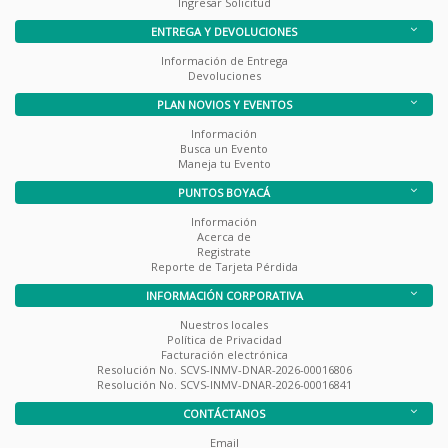
Ingresar Solicitud
ENTREGA Y DEVOLUCIONES
Información de Entrega
Devoluciones
PLAN NOVIOS Y EVENTOS
Información
Busca un Evento
Maneja tu Evento
PUNTOS BOYACÁ
Información
Acerca de
Registrate
Reporte de Tarjeta Pérdida
INFORMACIÓN CORPORATIVA
Nuestros locales
Política de Privacidad
Facturación electrónica
Resolución No. SCVS-INMV-DNAR-2026-00016806
Resolución No. SCVS-INMV-DNAR-2026-00016841
CONTÁCTANOS
Email