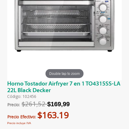
Double tap to zoom
Horno Tostador Airfryer 7 en 1 TO4315SS-LA
22L Black Decker
Código: 102456
$261,52
$169,99
Precio:
$163.19
Precio Efectivo:
Precio incluye IVA