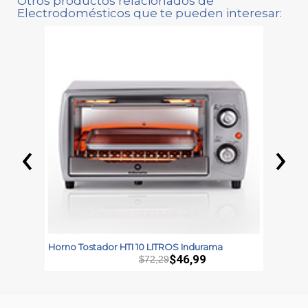
Otros productos relacionados de
Electrodomésticos que te pueden interesar:
‹
›
Horno Tostador HTI 10 LITROS Indurama
H
B
$46,99
$72,29