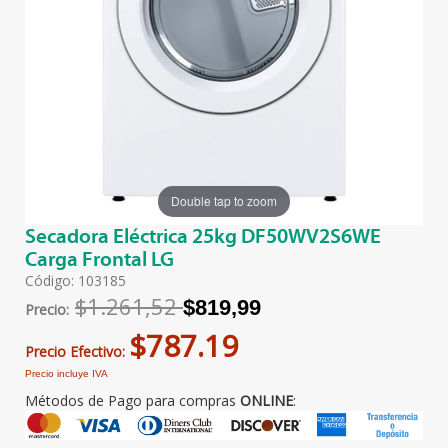
Double tap to zoom
Secadora Eléctrica 25kg DF50WV2S6WE
Carga Frontal LG
Código: 103185
$1.261,52
$819,99
Precio:
$787.19
Precio Efectivo:
Precio incluye IVA
Métodos de Pago para compras
ONLINE
: