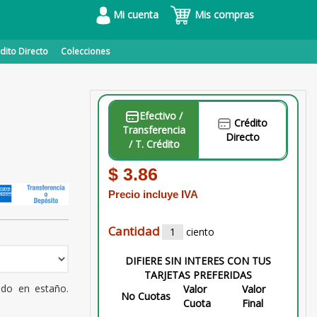
Mi cuenta
Mis compras
dito Directo
Colecciones
Efectivo /
Crédito
Transferencia
Directo
/ T. Crédito
$ 3.86
Precio incluye IVA
Cantidad
ciento
DIFIERE SIN INTERES CON TUS
TARJETAS PREFERIDAS
ado en estaño.
Valor
Valor
No Cuotas
Cuota
Final