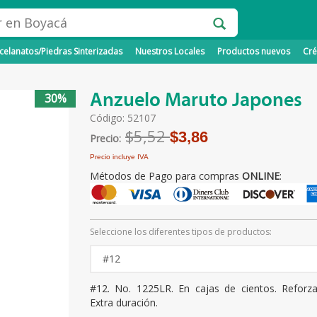
elanatos/Piedras Sinterizadas
Nuestros Locales
Productos nuevos
Cré
Anzuelo Maruto Japones
30%
Código: 52107
$5,52
$3,86
Precio:
Precio incluye IVA
Métodos de Pago para compras
ONLINE
:
Seleccione los diferentes tipos de productos:
#12. No. 1225LR. En cajas de cientos. Reforz
Extra duración.