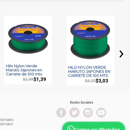
›
Hilo Nylon Verde
HILO NYLON VERDE
Maruto Japones en
MARUTO JAPONES EN
Carrete de 100 mts.
CARRETE DE 100 MTS.
$1,39
$1,99
$3,03
$4,33
Redes Sociales
00016806
00016841
Compra por WhatsApp