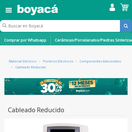
Comprar por Whatsapp
Cerámicas/Porcelanatos/Piedras Sinteriz
Material Eléctrico
>
Porteros Eléctricos
>
Componentes Adicionales
>
Cableado Reducido
Cableado Reducido